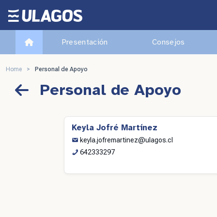
Ulagos Template
Presentación
Consejos
Home
>
Personal de Apoyo
Personal de Apoyo
Keyla Jofré Martínez
keyla.jofremartinez@ulagos.cl
642333297