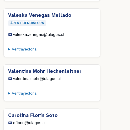
Valeska Venegas Mellado
ÁREA LICENCIATURA
valeska.venegas@ulagos.cl
Ver trayectoria
Valentina Mohr Hechenleitner
valentina.mohr@ulagos.cl
Ver trayectoria
Carolina Florín Soto
cflorin@ulagos.cl