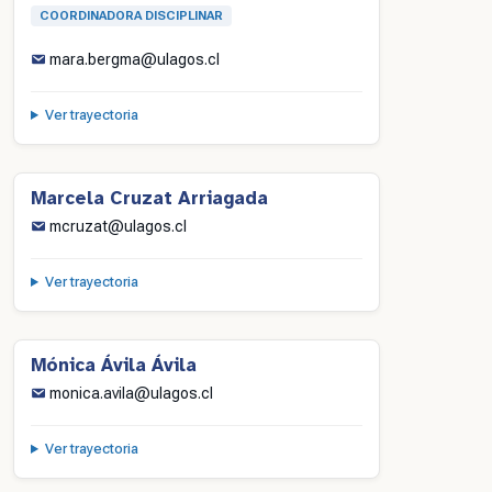
COORDINADORA DISCIPLINAR
mara.bergma@ulagos.cl
Ver trayectoria
Marcela Cruzat Arriagada
mcruzat@ulagos.cl
Ver trayectoria
Mónica Ávila Ávila
monica.avila@ulagos.cl
Ver trayectoria